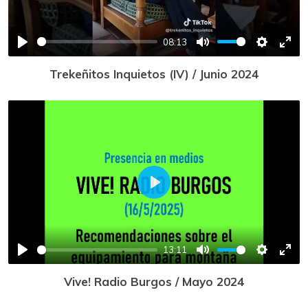
08:13
Play
Mute
Settings
Ente
Trekeñitos Inquietos (IV) / Junio 2024
full
Play
13:11
Play
Mute
Settings
Ente
Vive! Radio Burgos / Mayo 2024
full