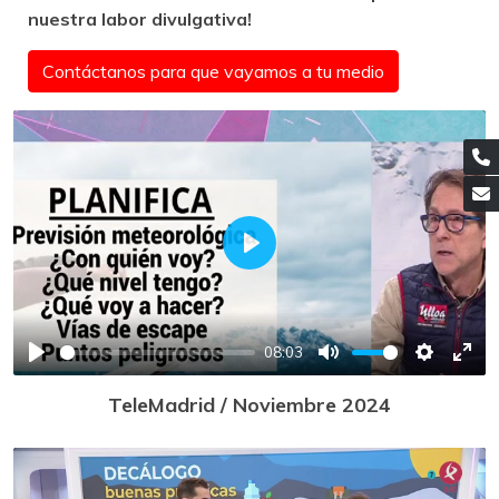
nuestra labor divulgativa!
Contáctanos para que vayamos a tu medio
Play
08:03
Play
Mute
Settings
Ente
TeleMadrid / Noviembre 2024
full