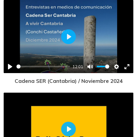
Play
12:01
Play
Mute
Settings
Ente
Cadena SER (Cantabria) / Noviembre 2024
full
Play