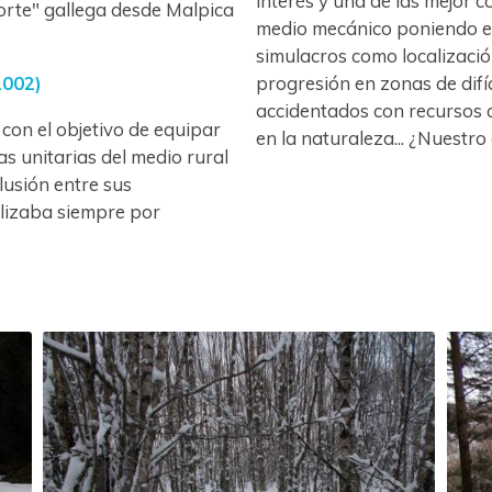
interés y una de las mejor c
orte" gallega desde Malpica
medio mecánico poniendo en
simulacros como localizaci
progresión en zonas de difíc
2002)
accidentados con recursos 
 con el objetivo de equipar
en la naturaleza... ¿Nuestro
as unitarias del medio rural
lusión entre sus
alizaba siempre por