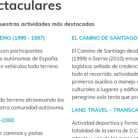
ctaculares
 nuestras actividades más destacadas
NO (1995 · 1997)
EL CAMINO DE SANTIAGO (
 con participantes
El Camino de Santiago desde
es autónomas de España,
(1999) o Sarria (2010) enca
en vehículos todo terreno
logística, sellado de creden
todo el recorrido, actividad
primeros auxilios o manejo d
culturales a lugares y edifici
peregrino solo tenía que pr
odo terreno atravesando los
estra comunidad autónoma.
LAND TRAVEL - TRANSCAU
-2002
Actividad deportiva y forma
totalidad de la sierra de O
r caminos y pistas