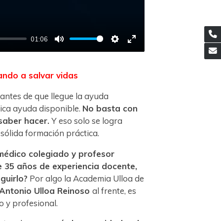
01:06
Mute
Settings
Enter
fullscreen
ndo a salvar vidas
 antes de que llegue la ayuda
nica ayuda disponible.
No basta con
saber hacer.
Y eso solo se logra
sólida formación práctica.
médico colegiado y profesor
e 35 años de experiencia docente,
guirlo?
Por algo la Academia Ulloa de
 Antonio Ulloa Reinoso
al frente, es
co y profesional.