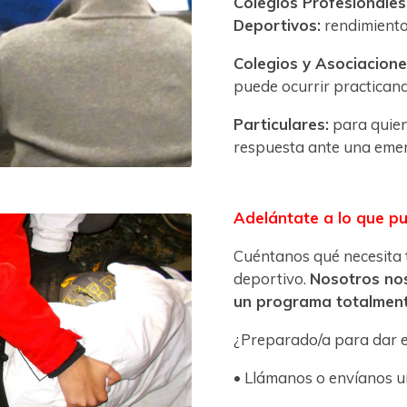
Colegios Profesionales
Deportivos:
rendimiento 
Colegios y Asociacione
puede ocurrir practicand
Particulares:
para quien
respuesta ante una emer
Adelántate a lo que pu
Cuéntanos qué necesita t
deportivo.
Nosotros no
un programa totalment
¿Preparado/a para dar e
• Llámanos o envíanos 